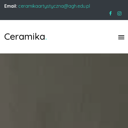
Email:
ceramikaartystyczna@agh.edu.pl
Ceramika
.